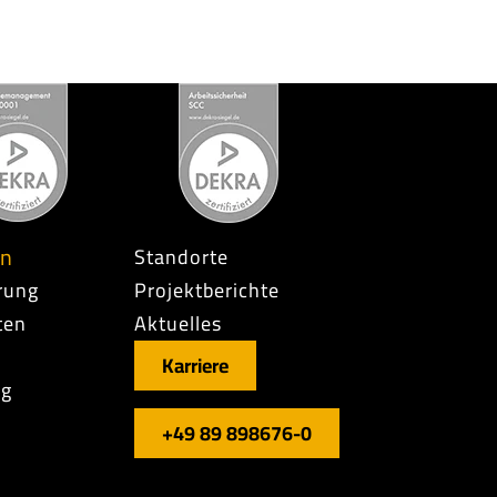
en
Standorte
rung
Projektberichte
ten
Aktuelles
Karriere
ng
+49 89 898676-0