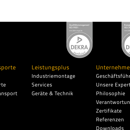
sporte
Leistungsplus
Unternehm
Industriemontage
Geschäftsfüh
rte
Services
Unsere Exper
ansport
Geräte & Technik
Philosophie
Verantwortu
Zertifikate
Referenzen
Downloads